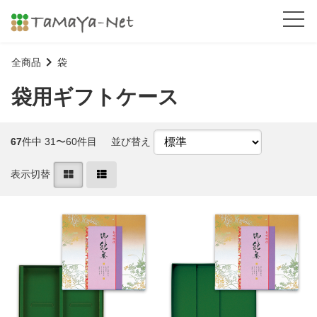
全商品
袋
袋用ギフトケース
67
件中 31〜60件目
並び替え
表示切替