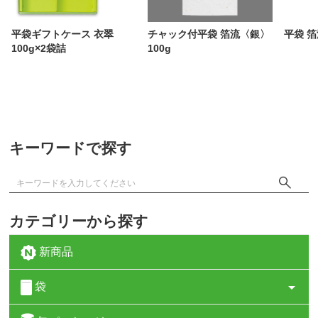
平袋ギフトケース 衣翠
チャック付平袋 箔流〈銀〉
平袋 箔
100g×2袋詰
100g
キーワードで探す
カテゴリーから探す
新商品
袋