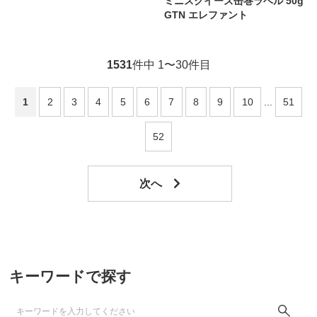
ミニスクイーズ缶巻ラベル 50g
GTN エレファント
1531
件中 1〜30件目
1
2
3
4
5
6
7
8
9
10
...
51
52
キーワードで探す