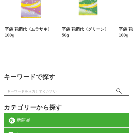
平袋 花網代〈ムラサキ〉
平袋 花網代〈グリーン〉
平袋 
100g
50g
100g
キーワードで探す
カテゴリーから探す
新商品