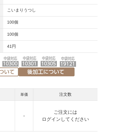
こいまりうつし
100個
100個
41円
注文数
ご注文には
-
ログイン
してください